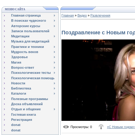
МЕНЮ САЙТА
Главная страница
Главная
»
Видео
»
Развлечения
В поисках чудесного
Авторские курсы
Записи пользователей
Поздравление с Новым го
Медитации
Музыка для медитаций
Практики и техники
Мудрость веков
Здоровье
Магия
Вопрос-ответ
Психологические тесты
Психологическая помощь
Новости
Библиотека
Каталоги
Полезные программы
Доска объявлений
Отдых и общение
Гостевая книга
Регистрация
donat
Просмотры
: 0
«С Новым годом» 
donat