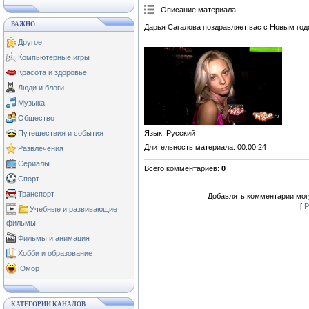
Описание материала
:
ВАЖНО
Дарья Сагалова поздравляет вас с Новым год
Другое
Компьютерные игры
Красота и здоровье
Люди и блоги
Музыка
Общество
Язык
: Русский
Путешествия и события
Длительность материала
: 00:00:24
Развлечения
Сериалы
Всего комментариев
:
0
Спорт
Транспорт
Добавлять комментарии могу
[
Р
Учебные и развивающие
фильмы
Фильмы и анимация
Хобби и образование
Юмор
КАТЕГОРИИ КАНАЛОВ