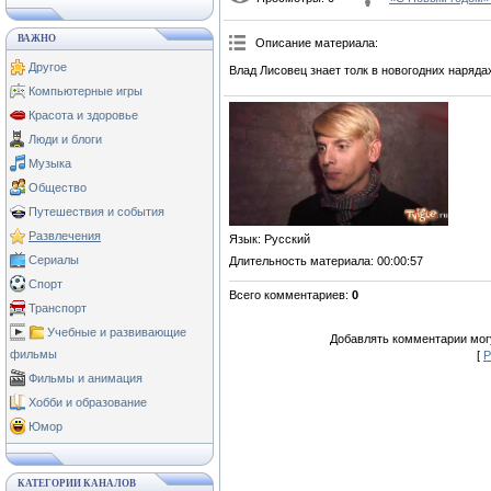
ВАЖНО
Описание материала
:
Другое
Влад Лисовец знает толк в новогодних наряда
Компьютерные игры
Красота и здоровье
Люди и блоги
Музыка
Общество
Путешествия и события
Развлечения
Язык
: Русский
Сериалы
Длительность материала
: 00:00:57
Спорт
Всего комментариев
:
0
Транспорт
Учебные и развивающие
Добавлять комментарии могу
фильмы
[
Р
Фильмы и анимация
Хобби и образование
Юмор
КАТЕГОРИИ КАНАЛОВ