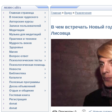
МЕНЮ САЙТА
Главная страница
Главная
»
Видео
»
Развлечения
В поисках чудесного
Авторские курсы
Записи пользователей
В чем встречать Новый год
Медитации
Лисовца
Музыка для медитаций
Практики и техники
Мудрость веков
Здоровье
Магия
Вопрос-ответ
Психологические тесты
Психологическая помощь
Новости
Библиотека
Каталоги
Полезные программы
Доска объявлений
Отдых и общение
Гостевая книга
Регистрация
donat
donat
Просмотры
: 0
«С Новым годом» 