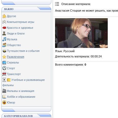
Описание материала
:
ВАЖНО
Анастасия Стоцкая не может решить, как пров
Другое
Компьютерные игры
Красота и здоровье
Люди и блоги
Музыка
Общество
Путешествия и события
Язык
: Русский
Длительность материала
: 00:00:24
Развлечения
Сериалы
Всего комментариев
:
0
Спорт
Транспорт
Учебные и развивающие
фильмы
Фильмы и анимация
Хобби и образование
Юмор
КАТЕГОРИИ КАНАЛОВ