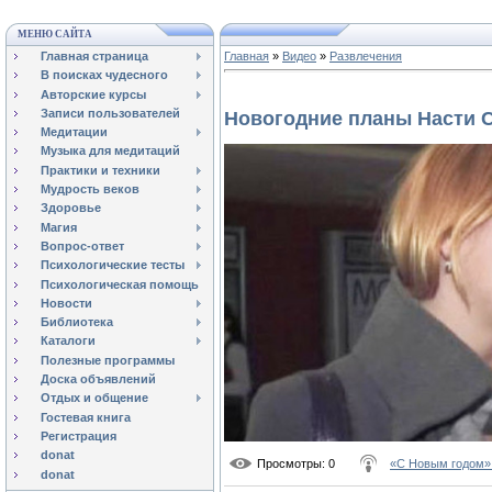
МЕНЮ САЙТА
Главная страница
Главная
»
Видео
»
Развлечения
В поисках чудесного
Авторские курсы
Записи пользователей
Новогодние планы Насти 
Медитации
Музыка для медитаций
Практики и техники
Мудрость веков
Здоровье
Магия
Вопрос-ответ
Психологические тесты
Психологическая помощь
Новости
Библиотека
Каталоги
Полезные программы
Доска объявлений
Отдых и общение
Гостевая книга
Регистрация
donat
Просмотры
: 0
«С Новым годом» 
donat