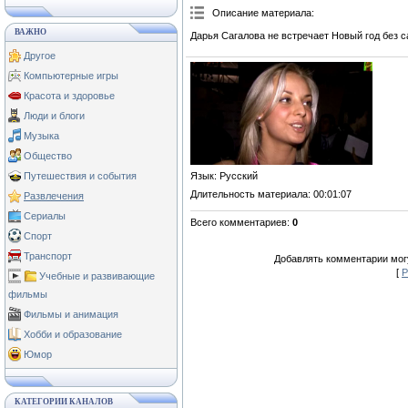
Описание материала
:
ВАЖНО
Дарья Сагалова не встречает Новый год без с
Другое
Компьютерные игры
Красота и здоровье
Люди и блоги
Музыка
Общество
Язык
: Русский
Путешествия и события
Длительность материала
: 00:01:07
Развлечения
Сериалы
Всего комментариев
:
0
Спорт
Транспорт
Добавлять комментарии могу
[
Р
Учебные и развивающие
фильмы
Фильмы и анимация
Хобби и образование
Юмор
КАТЕГОРИИ КАНАЛОВ