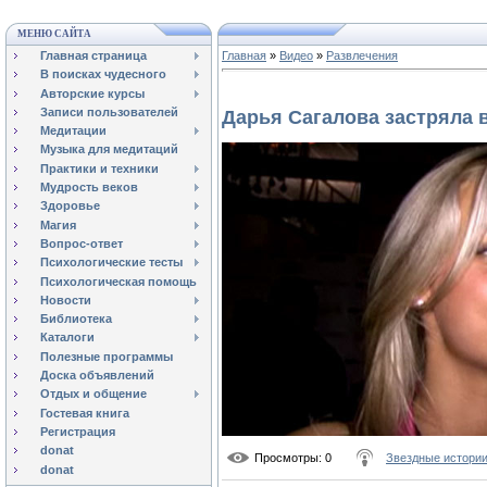
МЕНЮ САЙТА
Главная страница
Главная
»
Видео
»
Развлечения
В поисках чудесного
Авторские курсы
Записи пользователей
Дарья Сагалова застряла 
Медитации
Музыка для медитаций
Практики и техники
Мудрость веков
Здоровье
Магия
Вопрос-ответ
Психологические тесты
Психологическая помощь
Новости
Библиотека
Каталоги
Полезные программы
Доска объявлений
Отдых и общение
Гостевая книга
Регистрация
donat
Просмотры
: 0
Звездные истори
donat