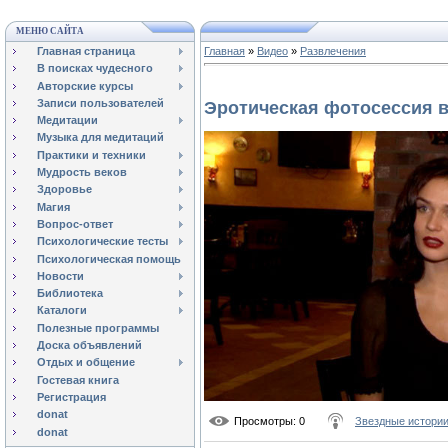
МЕНЮ САЙТА
Главная страница
Главная
»
Видео
»
Развлечения
В поисках чудесного
Авторские курсы
Записи пользователей
Эротическая фотосессия в
Медитации
Музыка для медитаций
Практики и техники
Мудрость веков
Здоровье
Магия
Вопрос-ответ
Психологические тесты
Психологическая помощь
Новости
Библиотека
Каталоги
Полезные программы
Доска объявлений
Отдых и общение
Гостевая книга
Регистрация
donat
Просмотры
: 0
Звездные истори
donat