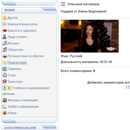
Описание материала
:
ВАЖНО
Подарок от Алены Водонаевой.
Другое
Компьютерные игры
Красота и здоровье
Люди и блоги
Музыка
Общество
Язык
: Русский
Путешествия и события
Длительность материала
: 00:01:46
Развлечения
Сериалы
Всего комментариев
:
0
Спорт
Транспорт
Добавлять комментарии могу
[
Р
Учебные и развивающие
фильмы
Фильмы и анимация
Хобби и образование
Юмор
КАТЕГОРИИ КАНАЛОВ