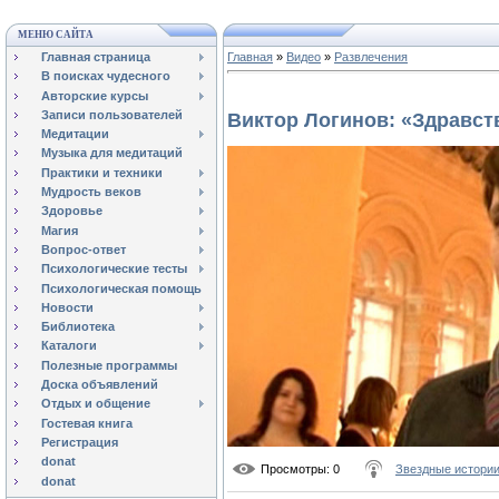
МЕНЮ САЙТА
Главная страница
Главная
»
Видео
»
Развлечения
В поисках чудесного
Авторские курсы
Записи пользователей
Виктор Логинов: «Здравст
Медитации
Музыка для медитаций
Практики и техники
Мудрость веков
Здоровье
Магия
Вопрос-ответ
Психологические тесты
Психологическая помощь
Новости
Библиотека
Каталоги
Полезные программы
Доска объявлений
Отдых и общение
Гостевая книга
Регистрация
donat
Просмотры
: 0
Звездные истори
donat