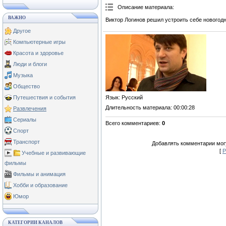
Описание материала
:
ВАЖНО
Виктор Логинов решил устроить себе новогод
Другое
Компьютерные игры
Красота и здоровье
Люди и блоги
Музыка
Общество
Язык
: Русский
Путешествия и события
Длительность материала
: 00:00:28
Развлечения
Сериалы
Всего комментариев
:
0
Спорт
Транспорт
Добавлять комментарии могу
[
Р
Учебные и развивающие
фильмы
Фильмы и анимация
Хобби и образование
Юмор
КАТЕГОРИИ КАНАЛОВ