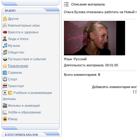
Описание материала
:
ВАЖНО
Ольга Бузова отказалась работать на Новый г
Другое
Компьютерные игры
Красота и здоровье
Люди и блоги
Музыка
Общество
Язык
: Русский
Путешествия и события
Длительность материала
: 00:01:00
Развлечения
Сериалы
Всего комментариев
:
0
Спорт
Транспорт
Добавлять комментарии могу
[
Р
Учебные и развивающие
фильмы
Фильмы и анимация
Хобби и образование
Юмор
КАТЕГОРИИ КАНАЛОВ