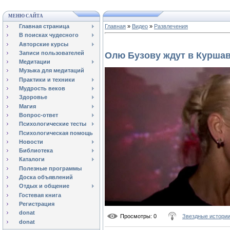
МЕНЮ САЙТА
Главная страница
Главная
»
Видео
»
Развлечения
В поисках чудесного
Авторские курсы
Записи пользователей
Олю Бузову ждут в Курша
Медитации
Музыка для медитаций
Практики и техники
Мудрость веков
Здоровье
Магия
Вопрос-ответ
Психологические тесты
Психологическая помощь
Новости
Библиотека
Каталоги
Полезные программы
Доска объявлений
Отдых и общение
Гостевая книга
Регистрация
donat
Просмотры
: 0
Звездные истори
donat