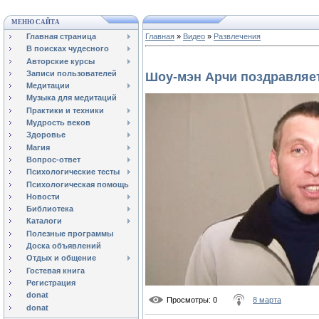
МЕНЮ САЙТА
Главная страница
Главная
»
Видео
»
Развлечения
В поисках чудесного
Авторские курсы
Записи пользователей
Шоу-мэн Арчи поздравляе
Медитации
Музыка для медитаций
Практики и техники
Мудрость веков
Здоровье
Магия
Вопрос-ответ
Психологические тесты
Психологическая помощь
Новости
Библиотека
Каталоги
Полезные программы
Доска объявлений
Отдых и общение
Гостевая книга
Регистрация
donat
Просмотры
: 0
8 марта
donat