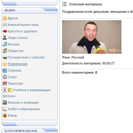
Описание материала
:
ВАЖНО
Поздравления всем девушкам, женщинам и ба
Другое
Компьютерные игры
Красота и здоровье
Люди и блоги
Музыка
Общество
Язык
: Русский
Путешествия и события
Длительность материала
: 00:00:27
Развлечения
Сериалы
Всего комментариев
:
0
Спорт
Транспорт
Учебные и развивающие
фильмы
Фильмы и анимация
Хобби и образование
Юмор
КАТЕГОРИИ КАНАЛОВ