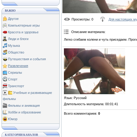
ВАЖНО
Другое
Просмотры
: 0
Для настоящих м
Компьютерные игры
Описание материала
:
Красота и здоровье
Люди и блоги
Легко сгибаем колени и чуть приседаем. Прог
Музыка
Общество
Путешествия и события
Развлечения
Сериалы
Спорт
Транспорт
Учебные и развивающие
Язык
: Русский
фильмы
Длительность материала
: 00:01:41
Фильмы и анимация
Хобби и образование
Всего комментариев
:
0
Юмор
КАТЕГОРИИ КАНАЛОВ