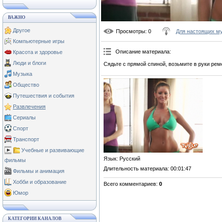
ВАЖНО
Другое
Просмотры
: 0
Для настоящих м
Компьютерные игры
Описание материала
:
Красота и здоровье
Люди и блоги
Сядьте с прямой спиной, возьмите в руки рем
Музыка
Общество
Путешествия и события
Развлечения
Сериалы
Спорт
Транспорт
Учебные и развивающие
Язык
: Русский
фильмы
Длительность материала
: 00:01:47
Фильмы и анимация
Хобби и образование
Всего комментариев
:
0
Юмор
КАТЕГОРИИ КАНАЛОВ