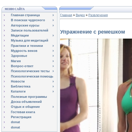
МЕНЮ САЙТА
Главная страница
Главная
»
Видео
»
Развлечения
В поисках чудесного
Авторские курсы
Записи пользователей
Упражнение с ремешком
Медитации
Музыка для медитаций
Практики и техники
Мудрость веков
Здоровье
Магия
Вопрос-ответ
Психологические тесты
Психологическая помощь
Новости
Библиотека
Каталоги
Полезные программы
Доска объявлений
Отдых и общение
Гостевая книга
Регистрация
donat
donat