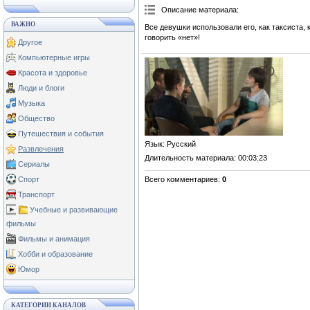
Описание материала
:
ВАЖНО
Все девушки использовали его, как таксиста,
говорить «нет»!
Другое
Компьютерные игры
Красота и здоровье
Люди и блоги
Музыка
Общество
Путешествия и события
Язык
: Русский
Развлечения
Длительность материала
: 00:03:23
Сериалы
Всего комментариев
:
0
Спорт
Транспорт
Учебные и развивающие
фильмы
Фильмы и анимация
Хобби и образование
Юмор
КАТЕГОРИИ КАНАЛОВ