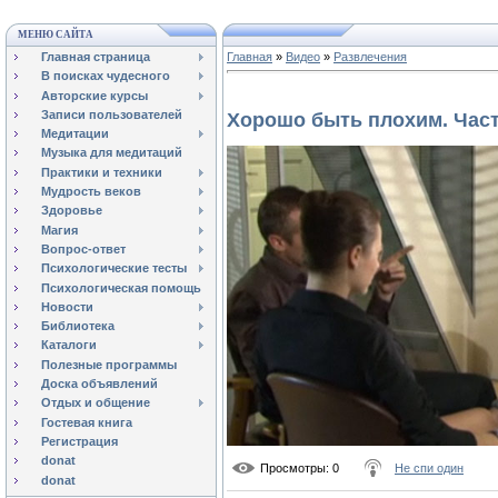
МЕНЮ САЙТА
Главная страница
Главная
»
Видео
»
Развлечения
В поисках чудесного
Авторские курсы
Записи пользователей
Хорошо быть плохим. Част
Медитации
Музыка для медитаций
Практики и техники
Мудрость веков
Здоровье
Магия
Вопрос-ответ
Психологические тесты
Психологическая помощь
Новости
Библиотека
Каталоги
Полезные программы
Доска объявлений
Отдых и общение
Гостевая книга
Регистрация
donat
Просмотры
: 0
Не спи один
donat