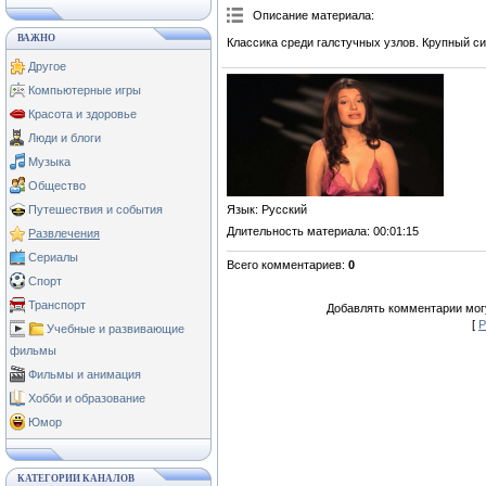
Описание материала
:
ВАЖНО
Классика среди галстучных узлов. Крупный 
Другое
Компьютерные игры
Красота и здоровье
Люди и блоги
Музыка
Общество
Язык
: Русский
Путешествия и события
Длительность материала
: 00:01:15
Развлечения
Сериалы
Всего комментариев
:
0
Спорт
Транспорт
Добавлять комментарии могу
[
Р
Учебные и развивающие
фильмы
Фильмы и анимация
Хобби и образование
Юмор
КАТЕГОРИИ КАНАЛОВ