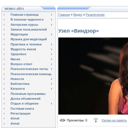
МЕНЮ САЙТА
Главная страница
Главная
»
Видео
»
Развлечения
В поисках чудесного
Авторские курсы
Записи пользователей
Узел «Виндзор»
Медитации
Музыка для медитаций
Практики и техники
Мудрость веков
Здоровье
Магия
Вопрос-ответ
Психологические тесты
Психологическая помощь
Новости
Библиотека
Каталоги
Полезные программы
Доска объявлений
Отдых и общение
Гостевая книга
Регистрация
donat
Просмотры
: 0
Узелки на память
donat