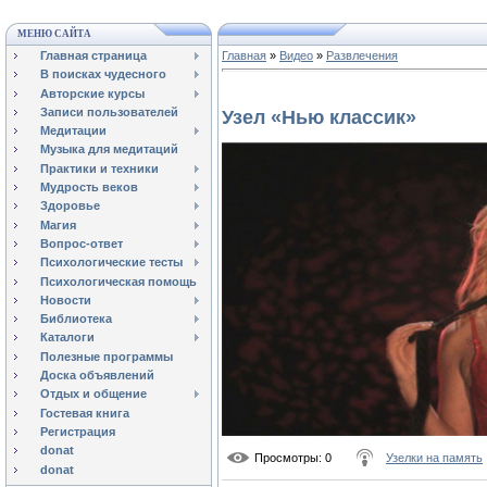
МЕНЮ САЙТА
Главная страница
Главная
»
Видео
»
Развлечения
В поисках чудесного
Авторские курсы
Записи пользователей
Узел «Нью классик»
Медитации
Музыка для медитаций
Практики и техники
Мудрость веков
Здоровье
Магия
Вопрос-ответ
Психологические тесты
Психологическая помощь
Новости
Библиотека
Каталоги
Полезные программы
Доска объявлений
Отдых и общение
Гостевая книга
Регистрация
donat
Просмотры
: 0
Узелки на память
donat