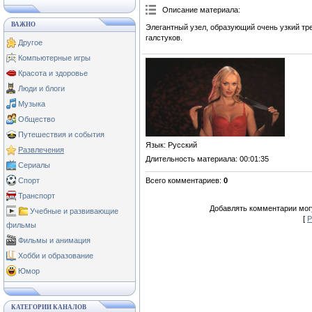
Описание материала
:
ВАЖНО
Элегантный узел, образующий очень узкий тр
галстуков.
Другое
Компьютерные игры
Красота и здоровье
Люди и блоги
Музыка
Общество
Путешествия и события
Язык
: Русский
Развлечения
Длительность материала
: 00:01:35
Сериалы
Всего комментариев
:
0
Спорт
Транспорт
Добавлять комментарии могу
Учебные и развивающие
[
Р
фильмы
Фильмы и анимация
Хобби и образование
Юмор
КАТЕГОРИИ КАНАЛОВ