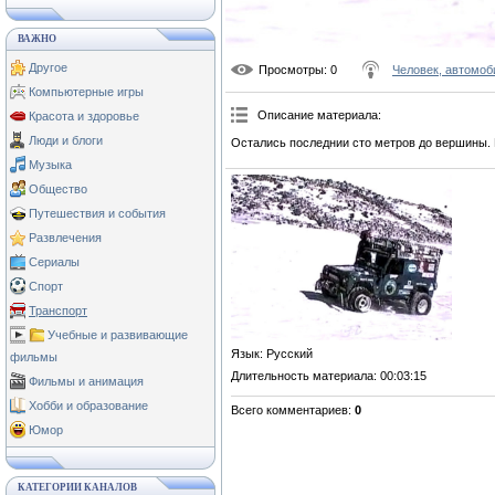
ВАЖНО
Другое
Просмотры
: 0
Человек, автомоб
Компьютерные игры
Описание материала
:
Красота и здоровье
Люди и блоги
Остались последнии сто метров до вершины. 
Музыка
Общество
Путешествия и события
Развлечения
Сериалы
Спорт
Транспорт
Учебные и развивающие
Язык
: Русский
фильмы
Длительность материала
: 00:03:15
Фильмы и анимация
Хобби и образование
Всего комментариев
:
0
Юмор
КАТЕГОРИИ КАНАЛОВ