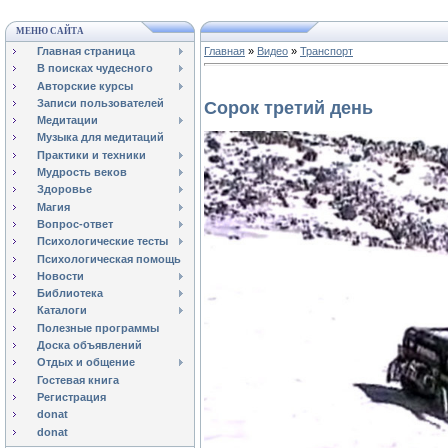
МЕНЮ САЙТА
Главная страница
Главная
»
Видео
»
Транспорт
В поисках чудесного
Авторские курсы
Записи пользователей
Сорок третий день
Медитации
Музыка для медитаций
Практики и техники
Мудрость веков
Здоровье
Магия
Вопрос-ответ
Психологические тесты
Психологическая помощь
Новости
Библиотека
Каталоги
Полезные программы
Доска объявлений
Отдых и общение
Гостевая книга
Регистрация
donat
donat