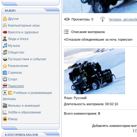
ВАЖНО
Другое
Просмотры
: 0
Человек, автомоб
Компьютерные игры
Описание материала
:
Красота и здоровье
Люди и блоги
«Отказали обледеневшие за ночь тормоза».
Музыка
Общество
Путешествия и события
Развлечения
Сериалы
Спорт
Транспорт
Учебные и развивающие
Язык
: Русский
фильмы
Длительность материала
: 00:02:10
Фильмы и анимация
Хобби и образование
Всего комментариев
:
0
Юмор
Добавлять комментарии могу
[
Р
КАТЕГОРИИ КАНАЛОВ