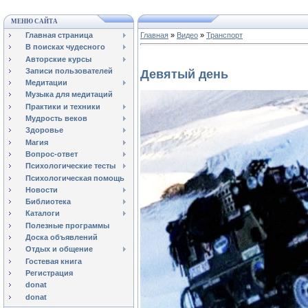
МЕНЮ САЙТА
Главная страница
Главная
»
Видео
»
Транспорт
В поисках чудесного
Авторские курсы
Записи пользователей
Девятый день
Медитации
Музыка для медитаций
Практики и техники
Мудрость веков
Здоровье
Магия
Вопрос-ответ
Психологические тесты
Психологическая помощь
Новости
Библиотека
Каталоги
Полезные программы
Доска объявлений
Отдых и общение
Гостевая книга
Регистрация
donat
donat