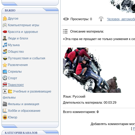
ВАЖНО
Другое
Просмотры
: 0
Человек, автомоб
Компьютерные игры
Описание материала
:
Красота и здоровье
Люди и блоги
«Эта гора не прощает не только унижения к с
Музыка
Общество
Путешествия и события
Развлечения
Сериалы
Спорт
Транспорт
Учебные и развивающие
Язык
: Русский
фильмы
Длительность материала
: 00:03:29
Фильмы и анимация
Хобби и образование
Всего комментариев
:
0
Юмор
Добавлять комментарии могу
[
Р
КАТЕГОРИИ КАНАЛОВ