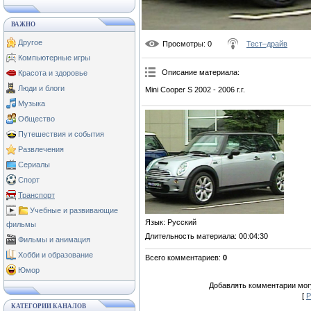
ВАЖНО
Другое
Просмотры
: 0
Тест–драйв
Компьютерные игры
Описание материала
:
Красота и здоровье
Люди и блоги
Mini Cooper S 2002 - 2006 г.г.
Музыка
Общество
Путешествия и события
Развлечения
Сериалы
Спорт
Транспорт
Учебные и развивающие
Язык
: Русский
фильмы
Длительность материала
: 00:04:30
Фильмы и анимация
Хобби и образование
Всего комментариев
:
0
Юмор
Добавлять комментарии могу
[
Р
КАТЕГОРИИ КАНАЛОВ