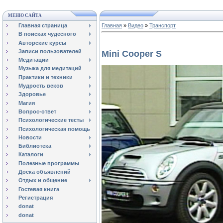
МЕНЮ САЙТА
Главная страница
Главная
»
Видео
»
Транспорт
В поисках чудесного
Авторские курсы
Записи пользователей
Mini Cooper S
Медитации
Музыка для медитаций
Практики и техники
Мудрость веков
Здоровье
Магия
Вопрос-ответ
Психологические тесты
Психологическая помощь
Новости
Библиотека
Каталоги
Полезные программы
Доска объявлений
Отдых и общение
Гостевая книга
Регистрация
donat
donat