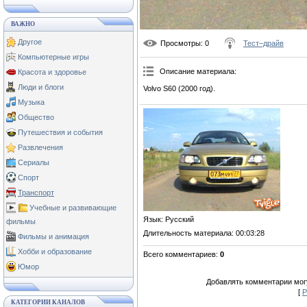
ВАЖНО
Другое
Просмотры
: 0
Тест–драйв
Компьютерные игры
Описание материала
:
Красота и здоровье
Люди и блоги
Volvo S60 (2000 год).
Музыка
Общество
Путешествия и события
Развлечения
Сериалы
Спорт
Транспорт
Учебные и развивающие
Язык
: Русский
фильмы
Длительность материала
: 00:03:28
Фильмы и анимация
Хобби и образование
Всего комментариев
:
0
Юмор
Добавлять комментарии могу
[
Р
КАТЕГОРИИ КАНАЛОВ