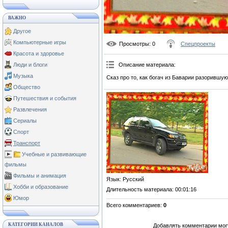
ВАЖНО
Другое
Компьютерные игры
Просмотры
: 0
Спецпроекты
Красота и здоровье
Описание материала
:
Люди и блоги
Музыка
Сказ про то, как богач из Баварии разорившую
Общество
Путешествия и события
Развлечения
Сериалы
Спорт
Транспорт
Учебные и развивающие
фильмы
Фильмы и анимация
Язык
: Русский
Хобби и образование
Длительность материала
: 00:01:16
Юмор
Всего комментариев
:
0
КАТЕГОРИИ КАНАЛОВ
Добавлять комментарии могу