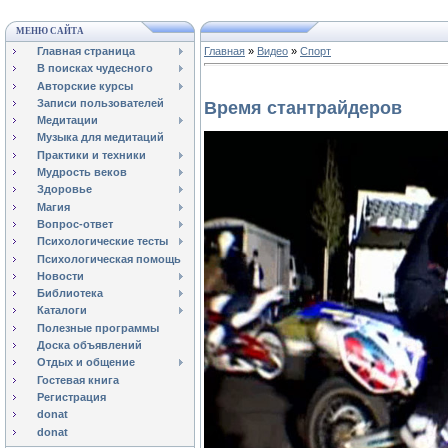
МЕНЮ САЙТА
Главная страница
Главная
»
Видео
»
Спорт
В поисках чудесного
Авторские курсы
Записи пользователей
Время стантрайдеров
Медитации
Музыка для медитаций
Практики и техники
Мудрость веков
Здоровье
Магия
Вопрос-ответ
Психологические тесты
Психологическая помощь
Новости
Библиотека
Каталоги
Полезные программы
Доска объявлений
Отдых и общение
Гостевая книга
Регистрация
donat
donat