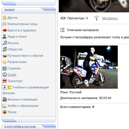
ВАЖНО
Другое
Просмотры
: 0
Мотокросс
Компьютерные игры
Описание материала
:
Красота и здоровье
Люди и блоги
Лучшие стантрайдеры развлекают толпу и дне
Музыка
Общество
Путешествия и события
Развлечения
Сериалы
Спорт
Транспорт
Учебные и развивающие
Язык
: Русский
фильмы
Длительность материала
: 00:03:44
Фильмы и анимация
Хобби и образование
Всего комментариев
:
0
Юмор
КАТЕГОРИИ КАНАЛОВ