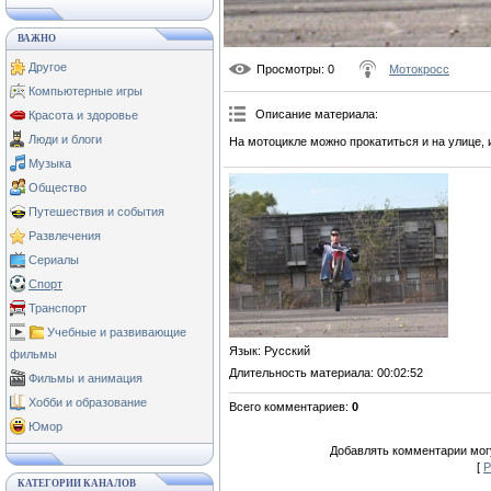
ВАЖНО
Другое
Просмотры
: 0
Мотокросс
Компьютерные игры
Описание материала
:
Красота и здоровье
Люди и блоги
На мотоцикле можно прокатиться и на улице, 
Музыка
Общество
Путешествия и события
Развлечения
Сериалы
Спорт
Транспорт
Учебные и развивающие
Язык
: Русский
фильмы
Длительность материала
: 00:02:52
Фильмы и анимация
Хобби и образование
Всего комментариев
:
0
Юмор
Добавлять комментарии могу
[
Р
КАТЕГОРИИ КАНАЛОВ