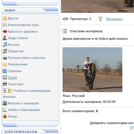
ВАЖНО
Другое
Просмотры
: 0
Мотокросс
Компьютерные игры
Описание материала
:
Красота и здоровье
Люди и блоги
Держи равновесие и не бойся действовать.
Музыка
Общество
Путешествия и события
Развлечения
Сериалы
Спорт
Транспорт
Учебные и развивающие
Язык
: Русский
фильмы
Длительность материала
: 00:03:09
Фильмы и анимация
Хобби и образование
Всего комментариев
:
0
Юмор
Добавлять комментарии могу
[
Р
КАТЕГОРИИ КАНАЛОВ