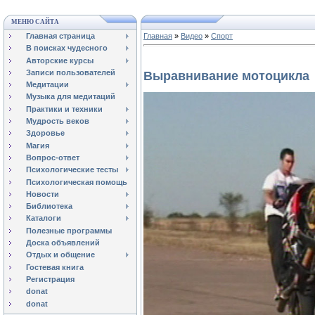
МЕНЮ САЙТА
Главная страница
Главная
»
Видео
»
Спорт
В поисках чудесного
Авторские курсы
Записи пользователей
Выравнивание мотоцикла
Медитации
Музыка для медитаций
Практики и техники
Мудрость веков
Здоровье
Магия
Вопрос-ответ
Психологические тесты
Психологическая помощь
Новости
Библиотека
Каталоги
Полезные программы
Доска объявлений
Отдых и общение
Гостевая книга
Регистрация
donat
donat