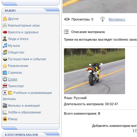
ВАЖНО
Другое
Просмотры
: 0
Мотокросс
Компьютерные игры
Описание материала
:
Красота и здоровье
Люди и блоги
Трюки на мотоциклах выглядят особенно зах
Музыка
Общество
Путешествия и события
Развлечения
Сериалы
Спорт
Транспорт
Учебные и развивающие
Язык
: Русский
фильмы
Длительность материала
: 00:02:47
Фильмы и анимация
Хобби и образование
Всего комментариев
:
0
Юмор
Добавлять комментарии могу
[
Р
КАТЕГОРИИ КАНАЛОВ