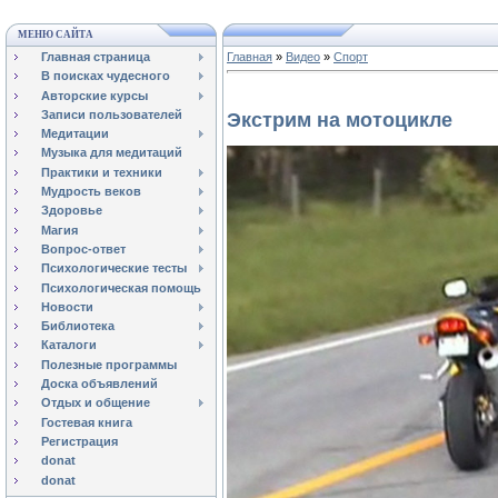
МЕНЮ САЙТА
Главная страница
Главная
»
Видео
»
Спорт
В поисках чудесного
Авторские курсы
Записи пользователей
Экстрим на мотоцикле
Медитации
Музыка для медитаций
Практики и техники
Мудрость веков
Здоровье
Магия
Вопрос-ответ
Психологические тесты
Психологическая помощь
Новости
Библиотека
Каталоги
Полезные программы
Доска объявлений
Отдых и общение
Гостевая книга
Регистрация
donat
donat