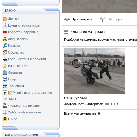
ВАЖНО
Другое
Просмотры
: 0
Мотокросс
Компьютерные игры
Описание материала
:
Красота и здоровье
Люди и блоги
Подборка неудачных трюков мастеров стантр
Музыка
Общество
Путешествия и события
Развлечения
Сериалы
Спорт
Транспорт
Учебные и развивающие
Язык
: Русский
фильмы
Длительность материала
: 00:03:03
Фильмы и анимация
Хобби и образование
Всего комментариев
:
0
Юмор
КАТЕГОРИИ КАНАЛОВ