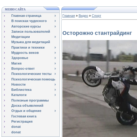
МЕНЮ САЙТА
Главная страница
Главная
»
Видео
»
Спорт
В поисках чудесного
Авторские курсы
Записи пользователей
Осторожно стантрайдинг
Медитации
Музыка для медитаций
Практики и техники
Мудрость веков
Здоровье
Магия
Вопрос-ответ
Психологические тесты
Психологическая помощь
Новости
Библиотека
Каталоги
Полезные программы
Доска объявлений
Отдых и общение
Гостевая книга
Регистрация
donat
donat