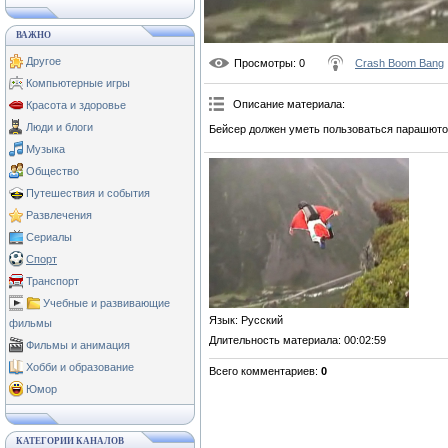
ВАЖНО
Другое
Просмотры
: 0
Crash Boom Bang
Компьютерные игры
Описание материала
:
Красота и здоровье
Люди и блоги
Бейсер должен уметь пользоваться парашюто
Музыка
Общество
Путешествия и события
Развлечения
Сериалы
Спорт
Транспорт
Учебные и развивающие
Язык
: Русский
фильмы
Длительность материала
: 00:02:59
Фильмы и анимация
Хобби и образование
Всего комментариев
:
0
Юмор
КАТЕГОРИИ КАНАЛОВ