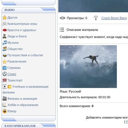
ВАЖНО
Другое
Просмотры
: 0
Crash Boom Bang
Компьютерные игры
Описание материала
:
Красота и здоровье
Люди и блоги
Серфингист чувствует момент, когда надо ныр
Музыка
Общество
Путешествия и события
Развлечения
Сериалы
Спорт
Транспорт
Учебные и развивающие
Язык
: Русский
фильмы
Длительность материала
: 00:01:00
Фильмы и анимация
Хобби и образование
Всего комментариев
:
0
Юмор
Добавлять комментарии могу
[
Р
КАТЕГОРИИ КАНАЛОВ