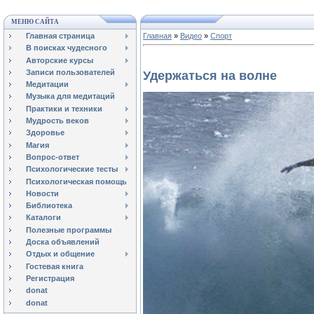
МЕНЮ САЙТА
Главная страница
Главная
»
Видео
»
Спорт
В поисках чудесного
Авторские курсы
Записи пользователей
Удержаться на волне
Медитации
Музыка для медитаций
Практики и техники
Мудрость веков
Здоровье
Магия
Вопрос-ответ
Психологические тесты
Психологическая помощь
Новости
Библиотека
Каталоги
Полезные программы
Доска объявлений
Отдых и общение
Гостевая книга
Регистрация
donat
donat