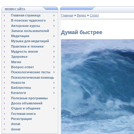
МЕНЮ САЙТА
Главная страница
Главная
»
Видео
»
Спорт
В поисках чудесного
Авторские курсы
Записи пользователей
Думай быстрее
Медитации
Музыка для медитаций
Практики и техники
Мудрость веков
Здоровье
Магия
Вопрос-ответ
Психологические тесты
Психологическая помощь
Новости
Библиотека
Каталоги
Полезные программы
Доска объявлений
Отдых и общение
Гостевая книга
Регистрация
donat
donat