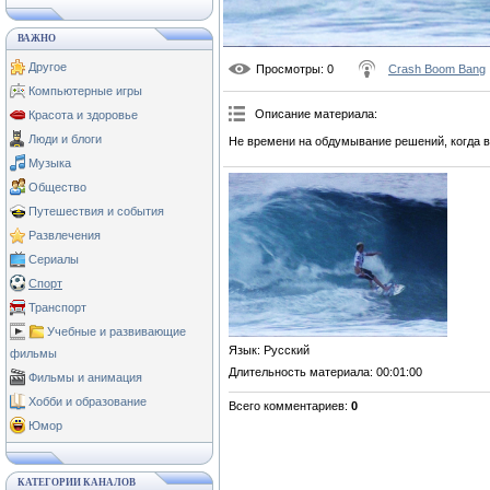
ВАЖНО
Другое
Просмотры
: 0
Crash Boom Bang
Компьютерные игры
Описание материала
:
Красота и здоровье
Люди и блоги
Не времени на обдумывание решений, когда 
Музыка
Общество
Путешествия и события
Развлечения
Сериалы
Спорт
Транспорт
Учебные и развивающие
Язык
: Русский
фильмы
Длительность материала
: 00:01:00
Фильмы и анимация
Хобби и образование
Всего комментариев
:
0
Юмор
КАТЕГОРИИ КАНАЛОВ