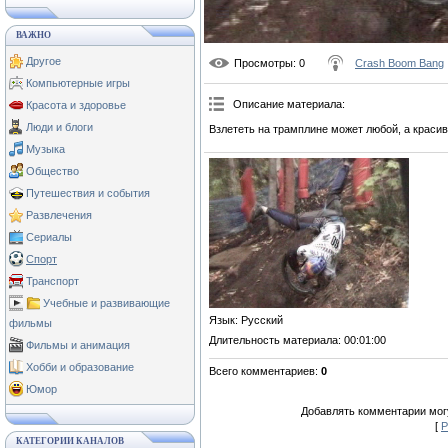
ВАЖНО
Другое
Просмотры
: 0
Crash Boom Bang
Компьютерные игры
Описание материала
:
Красота и здоровье
Люди и блоги
Взлететь на трамплине может любой, а краси
Музыка
Общество
Путешествия и события
Развлечения
Сериалы
Спорт
Транспорт
Учебные и развивающие
Язык
: Русский
фильмы
Длительность материала
: 00:01:00
Фильмы и анимация
Хобби и образование
Всего комментариев
:
0
Юмор
Добавлять комментарии могу
[
Р
КАТЕГОРИИ КАНАЛОВ