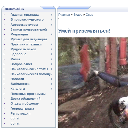
МЕНЮ САЙТА
Главная страница
Главная
»
Видео
»
Спорт
В поисках чудесного
Авторские курсы
Записи пользователей
Умей приземляться!
Медитации
Музыка для медитаций
Практики и техники
Мудрость веков
Здоровье
Магия
Вопрос-ответ
Психологические тесты
Психологическая помощь
Новости
Библиотека
Каталоги
Полезные программы
Доска объявлений
Отдых и общение
Гостевая книга
Регистрация
donat
donat