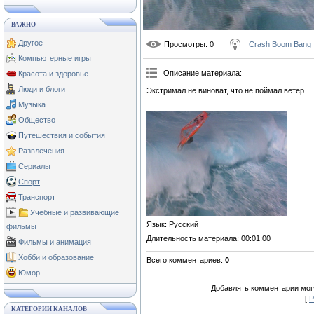
ВАЖНО
Другое
Просмотры
: 0
Crash Boom Bang
Компьютерные игры
Описание материала
:
Красота и здоровье
Люди и блоги
Экстримал не виноват, что не поймал ветер.
Музыка
Общество
Путешествия и события
Развлечения
Сериалы
Спорт
Транспорт
Учебные и развивающие
Язык
: Русский
фильмы
Длительность материала
: 00:01:00
Фильмы и анимация
Хобби и образование
Всего комментариев
:
0
Юмор
Добавлять комментарии могу
[
Р
КАТЕГОРИИ КАНАЛОВ