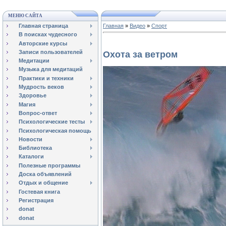
МЕНЮ САЙТА
Главная страница
Главная
»
Видео
»
Спорт
В поисках чудесного
Авторские курсы
Записи пользователей
Охота за ветром
Медитации
Музыка для медитаций
Практики и техники
Мудрость веков
Здоровье
Магия
Вопрос-ответ
Психологические тесты
Психологическая помощь
Новости
Библиотека
Каталоги
Полезные программы
Доска объявлений
Отдых и общение
Гостевая книга
Регистрация
donat
donat