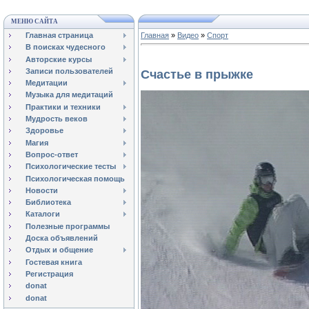
МЕНЮ САЙТА
Главная страница
Главная
»
Видео
»
Спорт
В поисках чудесного
Авторские курсы
Записи пользователей
Счастье в прыжке
Медитации
Музыка для медитаций
Практики и техники
Мудрость веков
Здоровье
Магия
Вопрос-ответ
Психологические тесты
Психологическая помощь
Новости
Библиотека
Каталоги
Полезные программы
Доска объявлений
Отдых и общение
Гостевая книга
Регистрация
donat
donat