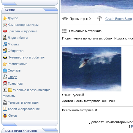
ВАЖНО
Другое
Просмотры
: 0
Crash Boom Bang
Компьютерные игры
Описание материала
:
Красота и здоровье
Люди и блоги
И сия пучина поглотила их обоих. И доску, и 
Музыка
Общество
Путешествия и события
Развлечения
Сериалы
Спорт
Транспорт
Учебные и развивающие
Язык
: Русский
фильмы
Длительность материала
: 00:01:00
Фильмы и анимация
Хобби и образование
Всего комментариев
:
0
Юмор
Добавлять комментарии могу
[
Р
КАТЕГОРИИ КАНАЛОВ