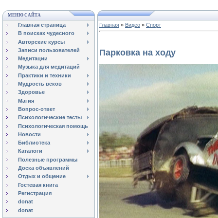
МЕНЮ САЙТА
Главная страница
Главная
»
Видео
»
Спорт
В поисках чудесного
Авторские курсы
Записи пользователей
Парковка на ходу
Медитации
Музыка для медитаций
Практики и техники
Мудрость веков
Здоровье
Магия
Вопрос-ответ
Психологические тесты
Психологическая помощь
Новости
Библиотека
Каталоги
Полезные программы
Доска объявлений
Отдых и общение
Гостевая книга
Регистрация
donat
donat