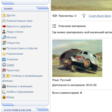
ВАЖНО
Другое
Просмотры
: 0
Crash Boom Bang
Компьютерные игры
Описание материала
:
Красота и здоровье
Люди и блоги
Где можно припарковать мой маленький авто
Музыка
Общество
Путешествия и события
Развлечения
Сериалы
Спорт
Транспорт
Учебные и развивающие
Язык
: Русский
фильмы
Длительность материала
: 00:01:00
Фильмы и анимация
Хобби и образование
Всего комментариев
:
0
Юмор
КАТЕГОРИИ КАНАЛОВ