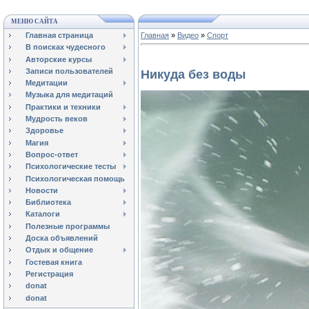
МЕНЮ САЙТА
Главная страница
Главная
»
Видео
»
Спорт
В поисках чудесного
Авторские курсы
Записи пользователей
Никуда без воды
Медитации
Музыка для медитаций
Практики и техники
Мудрость веков
Здоровье
Магия
Вопрос-ответ
Психологические тесты
Психологическая помощь
Новости
Библиотека
Каталоги
Полезные программы
Доска объявлений
Отдых и общение
Гостевая книга
Регистрация
donat
donat