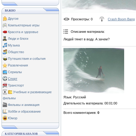
ВАЖНО
Другое
Просмотры
: 0
Crash Boom Bang
Компьютерные игры
Описание материала
:
Красота и здоровье
Люди и блоги
Людей тянет в воду. А зачем?
Музыка
Общество
Путешествия и события
Развлечения
Сериалы
Спорт
Транспорт
Учебные и развивающие
Язык
: Русский
фильмы
Длительность материала
: 00:01:00
Фильмы и анимация
Хобби и образование
Всего комментариев
:
0
Юмор
КАТЕГОРИИ КАНАЛОВ