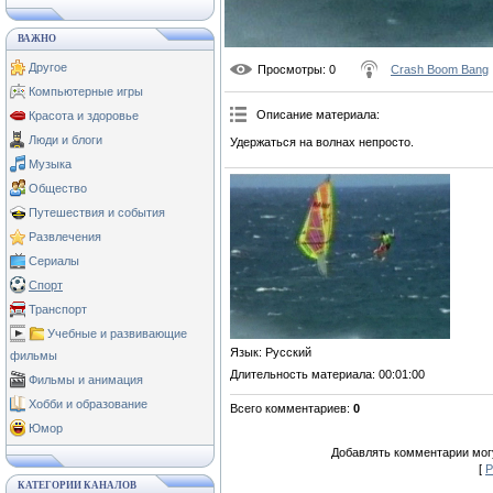
ВАЖНО
Другое
Просмотры
: 0
Crash Boom Bang
Компьютерные игры
Описание материала
:
Красота и здоровье
Люди и блоги
Удержаться на волнах непросто.
Музыка
Общество
Путешествия и события
Развлечения
Сериалы
Спорт
Транспорт
Учебные и развивающие
Язык
: Русский
фильмы
Длительность материала
: 00:01:00
Фильмы и анимация
Хобби и образование
Всего комментариев
:
0
Юмор
Добавлять комментарии могу
[
Р
КАТЕГОРИИ КАНАЛОВ