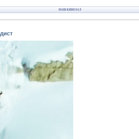
НАШ КИНОЗАЛ
рдист