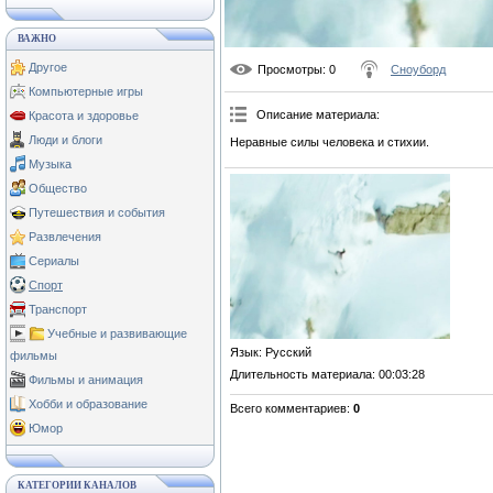
ВАЖНО
Другое
Просмотры
: 0
Сноуборд
Компьютерные игры
Описание материала
:
Красота и здоровье
Люди и блоги
Неравные силы человека и стихии.
Музыка
Общество
Путешествия и события
Развлечения
Сериалы
Спорт
Транспорт
Учебные и развивающие
Язык
: Русский
фильмы
Длительность материала
: 00:03:28
Фильмы и анимация
Хобби и образование
Всего комментариев
:
0
Юмор
КАТЕГОРИИ КАНАЛОВ