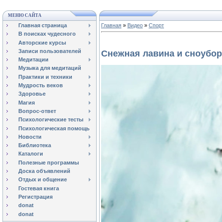
МЕНЮ САЙТА
Главная страница
Главная
»
Видео
»
Спорт
В поисках чудесного
Авторские курсы
Записи пользователей
Снежная лавина и сноубо
Медитации
Музыка для медитаций
Практики и техники
Мудрость веков
Здоровье
Магия
Вопрос-ответ
Психологические тесты
Психологическая помощь
Новости
Библиотека
Каталоги
Полезные программы
Доска объявлений
Отдых и общение
Гостевая книга
Регистрация
donat
donat