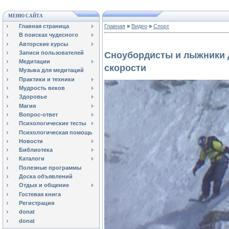
МЕНЮ САЙТА
Главная страница
Главная
»
Видео
»
Спорт
В поисках чудесного
Авторские курсы
Записи пользователей
Сноубордисты и лыжники 
Медитации
скорости
Музыка для медитаций
Практики и техники
Мудрость веков
Здоровье
Магия
Вопрос-ответ
Психологические тесты
Психологическая помощь
Новости
Библиотека
Каталоги
Полезные программы
Доска объявлений
Отдых и общение
Гостевая книга
Регистрация
donat
donat