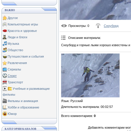
ВАЖНО
Другое
Компьютерные игры
Просмотры
: 0
Сноуборд
Красота и здоровье
Люди и блоги
Описание материала
:
Музыка
Сноуборд и горные лыжи хорошо известены и
Общество
Путешествия и события
Развлечения
Сериалы
Спорт
Транспорт
Учебные и развивающие
фильмы
Фильмы и анимация
Язык
: Русский
Длительность материала
: 00:02:57
Хобби и образование
Юмор
Всего комментариев
:
0
Добавлять комментарии могу
КАТЕГОРИИ КАНАЛОВ