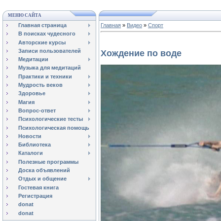
МЕНЮ САЙТА
Главная страница
Главная
»
Видео
»
Спорт
В поисках чудесного
Авторские курсы
Записи пользователей
Хождение по воде
Медитации
Музыка для медитаций
Практики и техники
Мудрость веков
Здоровье
Магия
Вопрос-ответ
Психологические тесты
Психологическая помощь
Новости
Библиотека
Каталоги
Полезные программы
Доска объявлений
Отдых и общение
Гостевая книга
Регистрация
donat
donat