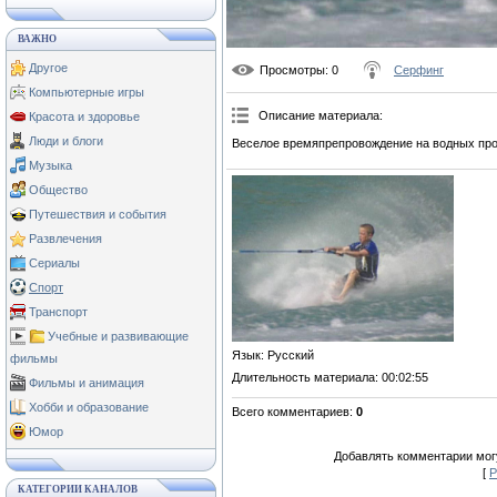
ВАЖНО
Другое
Просмотры
: 0
Серфинг
Компьютерные игры
Описание материала
:
Красота и здоровье
Люди и блоги
Веселое времяпрепровождение на водных про
Музыка
Общество
Путешествия и события
Развлечения
Сериалы
Спорт
Транспорт
Учебные и развивающие
Язык
: Русский
фильмы
Длительность материала
: 00:02:55
Фильмы и анимация
Хобби и образование
Всего комментариев
:
0
Юмор
Добавлять комментарии могу
[
Р
КАТЕГОРИИ КАНАЛОВ