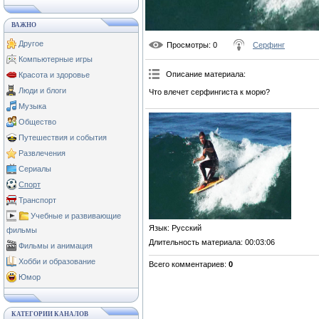
ВАЖНО
Другое
Просмотры
: 0
Серфинг
Компьютерные игры
Описание материала
:
Красота и здоровье
Люди и блоги
Что влечет серфингиста к морю?
Музыка
Общество
Путешествия и события
Развлечения
Сериалы
Спорт
Транспорт
Учебные и развивающие
Язык
: Русский
фильмы
Длительность материала
: 00:03:06
Фильмы и анимация
Хобби и образование
Всего комментариев
:
0
Юмор
КАТЕГОРИИ КАНАЛОВ