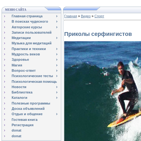
МЕНЮ САЙТА
Главная страница
Главная
»
Видео
»
Спорт
В поисках чудесного
Авторские курсы
Записи пользователей
Приколы серфингистов
Медитации
Музыка для медитаций
Практики и техники
Мудрость веков
Здоровье
Магия
Вопрос-ответ
Психологические тесты
Психологическая помощь
Новости
Библиотека
Каталоги
Полезные программы
Доска объявлений
Отдых и общение
Гостевая книга
Регистрация
donat
donat