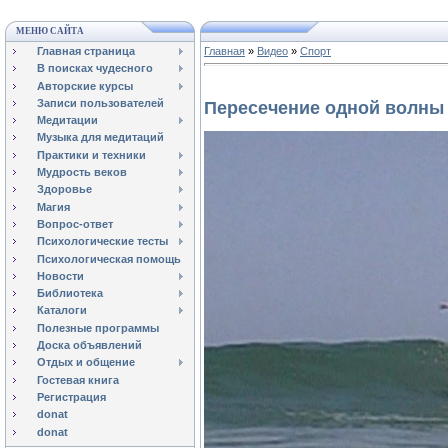
МЕНЮ САЙТА
Главная страница
Главная
»
Видео
»
Спорт
В поисках чудесного
Авторские курсы
Записи пользователей
Пересечение одной волны
Медитации
Музыка для медитаций
Практики и техники
Мудрость веков
Здоровье
Магия
Вопрос-ответ
Психологические тесты
Психологическая помощь
Новости
Библиотека
Каталоги
Полезные программы
Доска объявлений
Отдых и общение
Гостевая книга
Регистрация
donat
donat