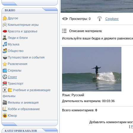
ВАЖНО
Другое
Просмотры
: 0
Серфинг
Компьютерные игры
Описание материала
:
Красота и здоровье
Люди и блоги
Используйте ваши бедра и держите равновеси
Музыка
Общество
Путешествия и события
Развлечения
Сериалы
Спорт
Транспорт
Учебные и развивающие
Язык
: Русский
фильмы
Длительность материала
: 00:03:36
Фильмы и анимация
Хобби и образование
Всего комментариев
:
0
Юмор
Добавлять комментарии могу
[
Р
КАТЕГОРИИ КАНАЛОВ