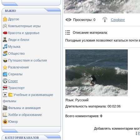
ВАЖНО
Другое
Просмотры
: 0
Серфинг
Компьютерные игры
Описание материала
:
Красота и здоровье
Люди и блоги
Погодные условия позволяют кататься почти в
Музыка
Общество
Путешествия и события
Развлечения
Сериалы
Спорт
Транспорт
Учебные и развивающие
Язык
: Русский
фильмы
Длительность материала
: 00:02:06
Фильмы и анимация
Хобби и образование
Всего комментариев
:
0
Юмор
Добавлять комментарии могу
[
Р
КАТЕГОРИИ КАНАЛОВ