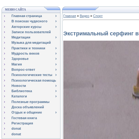
МЕНЮ САЙТА
Главная страница
Главная
»
Видео
»
Спорт
В поисках чудесного
Авторские курсы
Записи пользователей
Экстримальный серфинг в
Медитации
Музыка для медитаций
Практики и техники
Мудрость веков
Здоровье
Магия
Вопрос-ответ
Психологические тесты
Психологическая помощь
Новости
Библиотека
Каталоги
Полезные программы
Доска объявлений
Отдых и общение
Гостевая книга
Регистрация
donat
donat