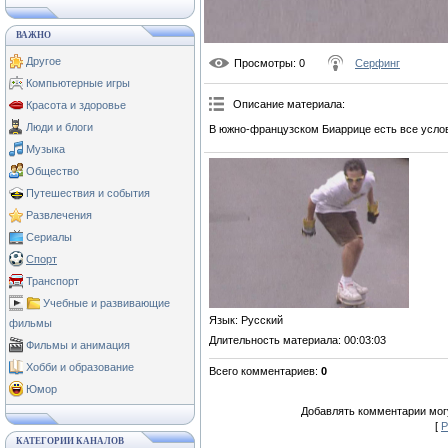
ВАЖНО
Другое
Просмотры
: 0
Серфинг
Компьютерные игры
Описание материала
:
Красота и здоровье
Люди и блоги
В южно-французском Биаррице есть все усло
Музыка
Общество
Путешествия и события
Развлечения
Сериалы
Спорт
Транспорт
Учебные и развивающие
Язык
: Русский
фильмы
Длительность материала
: 00:03:03
Фильмы и анимация
Хобби и образование
Всего комментариев
:
0
Юмор
Добавлять комментарии могу
[
Р
КАТЕГОРИИ КАНАЛОВ