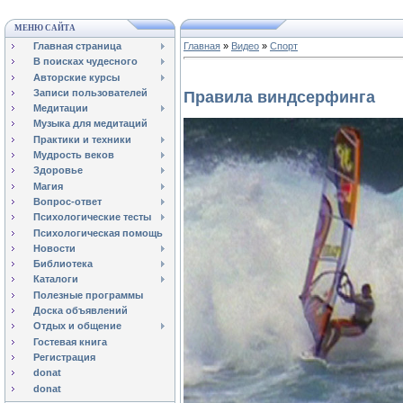
МЕНЮ САЙТА
Главная страница
Главная
»
Видео
»
Спорт
В поисках чудесного
Авторские курсы
Записи пользователей
Правила виндсерфинга
Медитации
Музыка для медитаций
Практики и техники
Мудрость веков
Здоровье
Магия
Вопрос-ответ
Психологические тесты
Психологическая помощь
Новости
Библиотека
Каталоги
Полезные программы
Доска объявлений
Отдых и общение
Гостевая книга
Регистрация
donat
donat