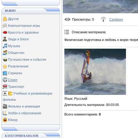
ВАЖНО
Другое
Просмотры
: 0
Серфинг
Компьютерные игры
Описание материала
:
Красота и здоровье
Люди и блоги
Физическая подготовка и любовь к морю творя
Музыка
Общество
Путешествия и события
Развлечения
Сериалы
Спорт
Транспорт
Учебные и развивающие
Язык
: Русский
фильмы
Длительность материала
: 00:03:05
Фильмы и анимация
Хобби и образование
Всего комментариев
:
0
Юмор
КАТЕГОРИИ КАНАЛОВ