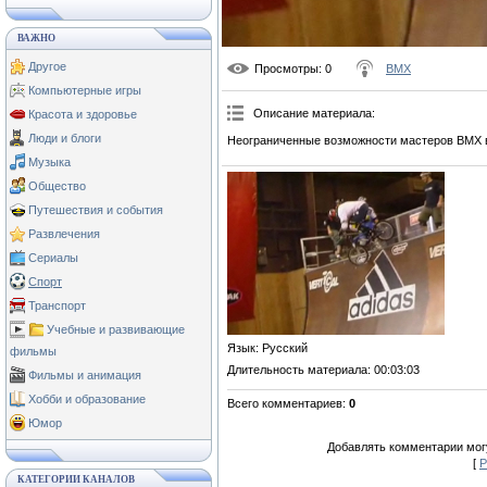
ВАЖНО
Другое
Просмотры
: 0
BMX
Компьютерные игры
Описание материала
:
Красота и здоровье
Люди и блоги
Неограниченные возможности мастеров BMX 
Музыка
Общество
Путешествия и события
Развлечения
Сериалы
Спорт
Транспорт
Учебные и развивающие
Язык
: Русский
фильмы
Длительность материала
: 00:03:03
Фильмы и анимация
Хобби и образование
Всего комментариев
:
0
Юмор
Добавлять комментарии могу
[
Р
КАТЕГОРИИ КАНАЛОВ