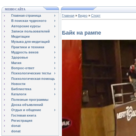
МЕНЮ САЙТА
Главная страница
Главная
»
Видео
»
Спорт
В поисках чудесного
Авторские курсы
Записи пользователей
Байк на рампе
Медитации
Музыка для медитаций
Практики и техники
Мудрость веков
Здоровье
Магия
Вопрос-ответ
Психологические тесты
Психологическая помощь
Новости
Библиотека
Каталоги
Полезные программы
Доска объявлений
Отдых и общение
Гостевая книга
Регистрация
donat
donat