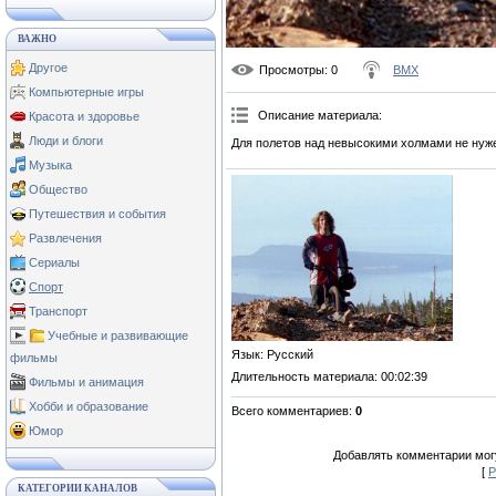
ВАЖНО
Другое
Просмотры
: 0
BMX
Компьютерные игры
Описание материала
:
Красота и здоровье
Люди и блоги
Для полетов над невысокими холмами не нуже
Музыка
Общество
Путешествия и события
Развлечения
Сериалы
Спорт
Транспорт
Учебные и развивающие
Язык
: Русский
фильмы
Длительность материала
: 00:02:39
Фильмы и анимация
Хобби и образование
Всего комментариев
:
0
Юмор
Добавлять комментарии могу
[
Р
КАТЕГОРИИ КАНАЛОВ