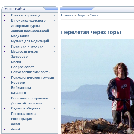
МЕНЮ САЙТА
Главная страница
Главная
»
Видео
»
Спорт
В поисках чудесного
Авторские курсы
Записи пользователей
Перелетая через горы
Медитации
Музыка для медитаций
Практики и техники
Мудрость веков
Здоровье
Магия
Вопрос-ответ
Психологические тесты
Психологическая помощь
Новости
Библиотека
Каталоги
Полезные программы
Доска объявлений
Отдых и общение
Гостевая книга
Регистрация
donat
donat