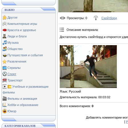
ВАЖНО
Другое
Просмотры
: 0
Скейтборд
Компьютерные игры
Описание материала
:
Красота и здоровье
Люди и блоги
Достаточно купить скейтборд и откроется уди
Музыка
Общество
Путешествия и события
Развлечения
Сериалы
Спорт
Транспорт
Учебные и развивающие
Язык
: Русский
фильмы
Длительность материала
: 00:03:02
Фильмы и анимация
Хобби и образование
Всего комментариев
:
0
Юмор
Добавлять комментарии могу
[
Р
КАТЕГОРИИ КАНАЛОВ