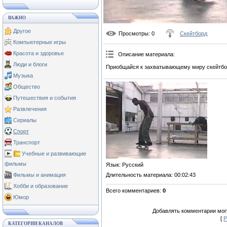
ВАЖНО
Другое
Просмотры
: 0
Скейтборд
Компьютерные игры
Красота и здоровье
Описание материала
:
Люди и блоги
Приобщайся к захватывающему миру скейтбо
Музыка
Общество
Путешествия и события
Развлечения
Сериалы
Спорт
Транспорт
Учебные и развивающие
фильмы
Язык
: Русский
Длительность материала
: 00:02:43
Фильмы и анимация
Хобби и образование
Всего комментариев
:
0
Юмор
Добавлять комментарии могу
[
Р
КАТЕГОРИИ КАНАЛОВ