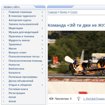
МЕНЮ САЙТА
Главная страница
Главная
»
Видео
»
Спорт
В поисках чудесного
Авторские курсы
Записи пользователей
Команда «ЭЙ ти джи не Ж
Медитации
Музыка для медитаций
Практики и техники
Мудрость веков
Здоровье
Магия
Вопрос-ответ
Психологические тесты
Психологическая помощь
Новости
Библиотека
Каталоги
Полезные программы
Доска объявлений
Отдых и общение
Гостевая книга
Регистрация
donat
Просмотры
: 0
1. Red Bull Flugtag
donat