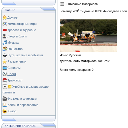
Описание материала
:
ВАЖНО
Команда «ЭЙ ти джи не ЖУЖИ» создала свой
Другое
Компьютерные игры
Красота и здоровье
Люди и блоги
Музыка
Общество
Язык
: Русский
Путешествия и события
Длительность материала
: 00:02:33
Развлечения
Сериалы
Всего комментариев
:
0
Спорт
Транспорт
Учебные и развивающие
фильмы
Фильмы и анимация
Хобби и образование
Юмор
КАТЕГОРИИ КАНАЛОВ