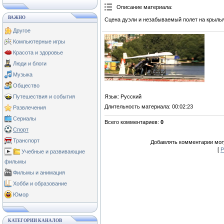
Описание материала
:
ВАЖНО
Сцена дуэли и незабываемый полет на крыль
Другое
Компьютерные игры
Красота и здоровье
Люди и блоги
Музыка
Общество
Язык
: Русский
Путешествия и события
Длительность материала
: 00:02:23
Развлечения
Сериалы
Всего комментариев
:
0
Спорт
Транспорт
Добавлять комментарии могу
[
Р
Учебные и развивающие
фильмы
Фильмы и анимация
Хобби и образование
Юмор
КАТЕГОРИИ КАНАЛОВ