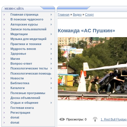
МЕНЮ САЙТА
Главная страница
Главная
»
Видео
»
Спорт
В поисках чудесного
Авторские курсы
Записи пользователей
Команда «АС Пушкин»
Медитации
Музыка для медитаций
Практики и техники
Мудрость веков
Здоровье
Магия
Вопрос-ответ
Психологические тесты
Психологическая помощь
Новости
Библиотека
Каталоги
Полезные программы
Доска объявлений
Отдых и общение
Гостевая книга
Регистрация
donat
Просмотры
: 0
1. Red Bull Flugtag
donat