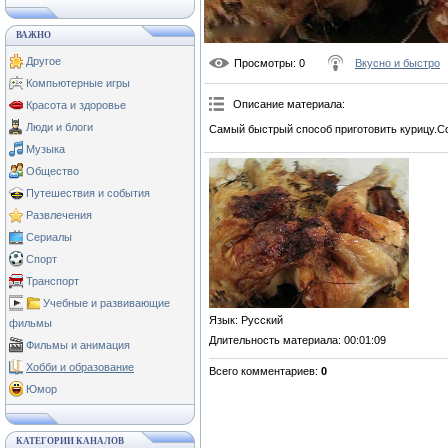
ВАЖНО
Другое
Просмотры
: 0
Вкусно и быстро
Компьютерные игры
Описание материала
:
Красота и здоровье
Люди и блоги
Самый быстрый способ приготовить курицу.Со
Музыка
Общество
Путешествия и события
Развлечения
Сериалы
Спорт
Транспорт
Учебные и развивающие
Язык
: Русский
фильмы
Длительность материала
: 00:01:09
Фильмы и анимация
Хобби и образование
Всего комментариев
:
0
Юмор
КАТЕГОРИИ КАНАЛОВ