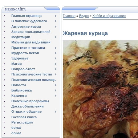
МЕНЮ САЙТА
Главная страница
Главная
»
Видео
»
Хобби и образование
В поисках чудесного
Авторские курсы
Записи пользователей
Жареная курица
Медитации
Музыка для медитаций
Практики и техники
Мудрость веков
Здоровье
Магия
Вопрос-ответ
Психологические тесты
Психологическая помощь
Новости
Библиотека
Каталоги
Полезные программы
Доска объявлений
Отдых и общение
Гостевая книга
Регистрация
donat
donat