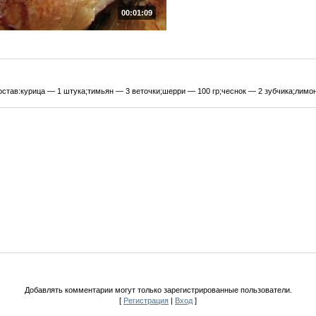
00:01:09
став:курица — 1 штука;тимьян — 3 веточки;шерри — 100 гр;чеснок — 2 зубчика;лимон 
Добавлять комментарии могут только зарегистрированные пользователи.
[
Регистрация
|
Вход
]