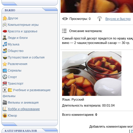
ВАЖНО
Другое
Просмотры
: 0
Вкусно и быстро
Компьютерные игры
Описание материала
:
Красота и здоровье
Люди и блоги
Самый простой десерт придется по нраву каж
вино — 2 чашки;тросниковый сахар — 30 гр.
Музыка
Общество
Путешествия и события
Развлечения
Сериалы
Спорт
Транспорт
Учебные и развивающие
фильмы
Язык
: Русский
Фильмы и анимация
Длительность материала
: 00:01:04
Хобби и образование
Всего комментариев
:
0
Юмор
Добавлять комментарии могу
[
Р
КАТЕГОРИИ КАНАЛОВ