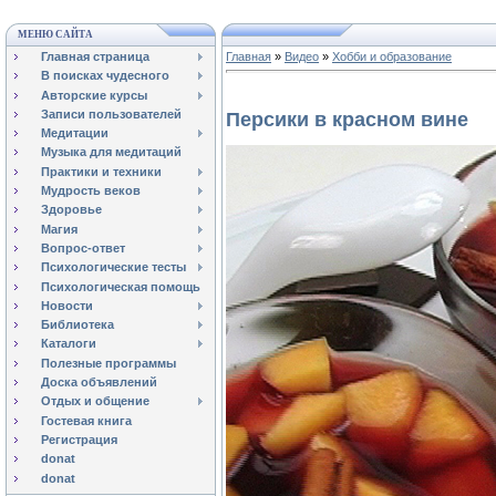
МЕНЮ САЙТА
Главная страница
Главная
»
Видео
»
Хобби и образование
В поисках чудесного
Авторские курсы
Записи пользователей
Персики в красном вине
Медитации
Музыка для медитаций
Практики и техники
Мудрость веков
Здоровье
Магия
Вопрос-ответ
Психологические тесты
Психологическая помощь
Новости
Библиотека
Каталоги
Полезные программы
Доска объявлений
Отдых и общение
Гостевая книга
Регистрация
donat
donat